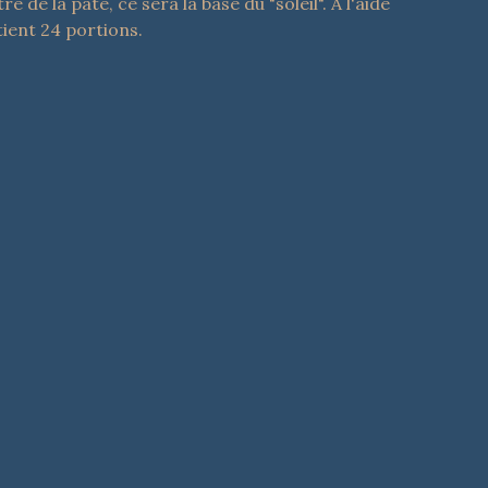
e la pâte, ce sera la base du "soleil". A l'aide 
tient 24 portions.